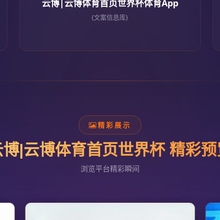
云博|云博体育首页世界杯体育App
{文案信息库}
精彩展示
云博|云博体育首页世界杯 精彩预
浏览平台精彩瞬间