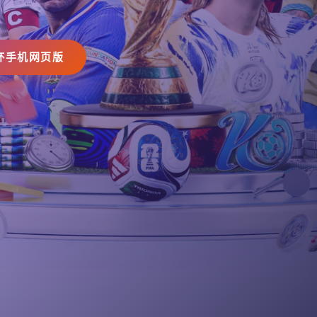
杯手机网页版