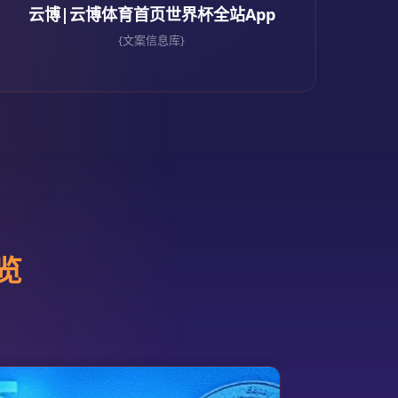
云博|云博体育首页世界杯全站App
{文案信息库}
览